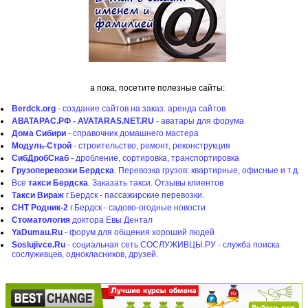
а пока, посетите полезные сайты:
Berdck.org
- создание сайтов на заказ. аренда сайтов
АВАТАРАС.РФ - AVATARAS.NET.RU
- аватары для форума
Дома Сибири
- справочник домашнего мастера
Модуль-Строй
- строительство, ремонт, реконструкция
СибДробСнаб
- дробление, сортировка, транспортировка
Грузоперевозки Бердска
. Перевозка грузов: квартирные, офисные и т.д.
Все
такси Бердска
. Заказать такси. Отзывы клиентов
Такси Вираж
г.Бердск - пассажирские перевозки.
СНТ Родник-2
г.Бердск - садово-огодные новости
Стоматология
доктора Евы Дентал
YaDumau.Ru
- форум для общения хороший людей
Soslujivce.Ru
- социальная сеть СОСЛУЖИВЦЫ.РУ - cлужба поиска
сослуживцев, однокласников, друзей.